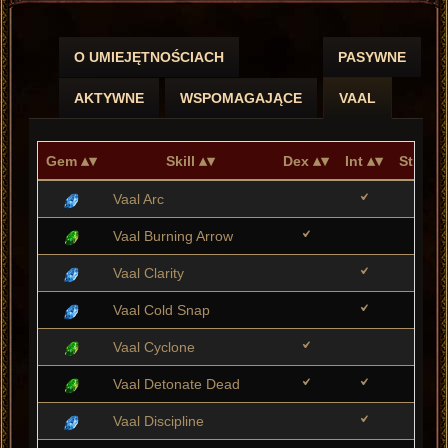
O UMIEJĘTNOŚCIACH
PASYWNE
AKTYWNE
WSPOMAGAJĄCE
VAAL
Gem
Skill
Dex
Int
Str
Vaal Arc
Vaal Burning Arrow
Vaal Clarity
Vaal Cold Snap
Vaal Cyclone
Vaal Detonate Dead
Vaal Discipline