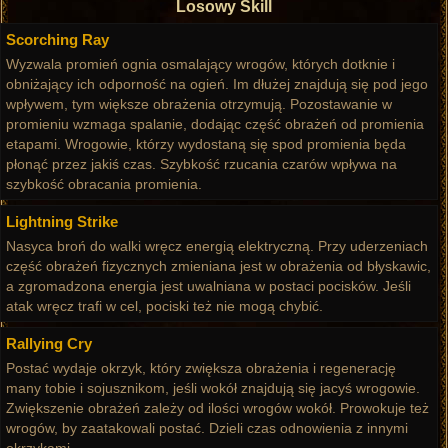
Losowy Skill
Scorching Ray
Wyzwala promień ognia osmalający wrogów, których dotknie i
obniżający ich odporność na ogień. Im dłużej znajdują się pod jego
wpływem, tym większe obrażenia otrzymują. Pozostawanie w
promieniu wzmaga spalanie, dodając część obrażeń od promienia
etapami. Wrogowie, którzy wydostaną się spod promienia będa
płonąć przez jakiś czas. Szybkość rzucania czarów wpływa na
szybkość obracania promienia.
Lightning Strike
Nasyca broń do walki wręcz energią elektryczną. Przy uderzeniach
część obrażeń fizycznych zmieniana jest w obrażenia od błyskawic,
a zgromadzona energia jest uwalniana w postaci pocisków. Jeśli
atak wręcz trafi w cel, pociski też nie mogą chybić.
Rallying Cry
Postać wydaje okrzyk, który zwiększa obrażenia i regenerację
many tobie i sojusznikom, jeśli wokół znajdują się jacyś wrogowie.
Zwiększenie obrażeń zależy od ilości wrogów wokół. Prowokuje też
wrogów, by zaatakowali postać. Dzieli czas odnowienia z innymi