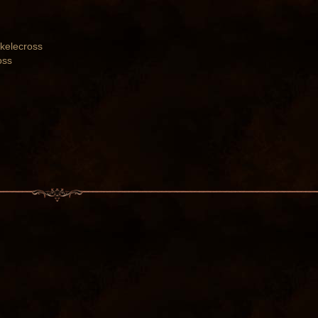
Skelecross
oss