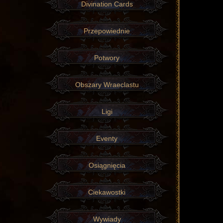
Divination Cards
Przepowiednie
Potwory
Obszary Wraeclastu
Ligi
Eventy
Osiągnięcia
Ciekawostki
Wywiady