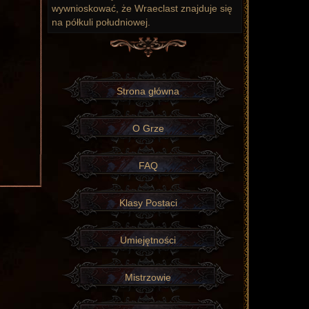
wywnioskować, że Wraeclast znajduje się
na półkuli południowej.
Strona główna
O Grze
FAQ
Klasy Postaci
Umiejętności
Mistrzowie