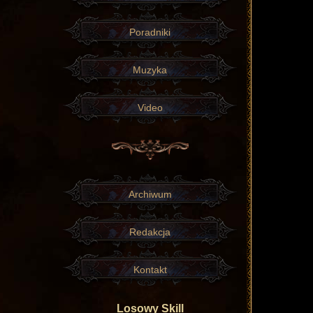
Poradniki
Muzyka
Video
Archiwum
Redakcja
Kontakt
Losowy Skill