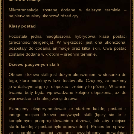
Mikrotransakcje zostaną dodane w dalszym terminie –
najpierw musimy ukończyć rdzeń gry.
Klasy postaci
Pozostała jedna nieogłoszona hybrydowa klasa postaci
(zręczność/inteligencja). W większości jest ona ukończona,
pozostały do dodania animacje oraz kilka skilli. Owa postać
zostanie dodana w krótkim – średnim terminie.
Drzewo pasywnych skilli
Obecne drzewo skilli jest dużym ulepszeniem w stosunku do
tego, które mieliśmy w fazie testów alfa. Czujemy, że możemy
je w dalszym ciągu je ulepszać i zrobimy to później. W czasie
trwania bety będą wprowadzane kolejne ulepszenia, aż do
wprowadzenia finalnej wersji drzewa.
Planujemy eksperymentować ze startem każdej postaci z
innego miejsca drzewa pasywnych skilli (łączy się te z
kompletnym przeprojektowaniem drzewa, tak aby miejsce
startu każdej z postaci było odpowiednie). Proces ten sprawi,
że charakter postaci zostanie uwydatniony, pozwalając