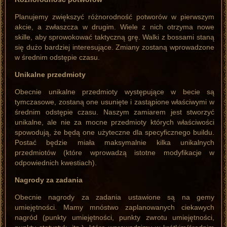
Planujemy zwiększyć różnorodność potworów w pierwszym
akcie, a zwłaszcza w drugim. Wiele z nich otrzyma nowe
skille, aby sprowokować taktyczną grę. Walki z bossami staną
się dużo bardziej interesujące. Zmiany zostaną wprowadzone
w średnim odstępie czasu.
Unikalne przedmioty
Obecnie unikalne przedmioty występujące w becie są
tymczasowe, zostaną one usunięte i zastąpione właściwymi w
średnim odstępie czasu. Naszym zamiarem jest stworzyć
unikalne, ale nie za mocne przedmioty których właściwości
spowodują, że będą one użyteczne dla specyficznego buildu.
Postać będzie miała maksymalnie kilka unikalnych
przedmiotów (które wprowadzą istotne modyfikacje w
odpowiednich kwestiach).
Nagrody za zadania
Obecnie nagrody za zadania ustawione są na gemy
umiejętności. Mamy mnóstwo zaplanowanych ciekawych
nagród (punkty umiejętności, punkty zwrotu umiejętności,