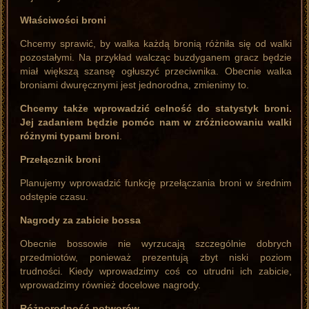
Właściwości broni
Chcemy sprawić, by walka każdą bronią różniła się od walki
pozostałymi. Na przykład walcząc buzdyganem gracz będzie
miał większą szansę ogłuszyć przeciwnika. Obecnie walka
broniami dwuręcznymi jest jednorodna, zmienimy to.
Chcemy także wprowadzić celność do statystyk broni.
Jej zadaniem będzie pomóc nam w zróżnicowaniu walki
różnymi typami broni
.
Przełącznik broni
Planujemy wprowadzić funkcję przełączania broni w średnim
odstępie czasu.
Nagrody za zabicie bossa
Obecnie bossowie nie wyrzucają szczególnie dobrych
przedmiotów, ponieważ prezentują zbyt niski poziom
trudności. Kiedy wprowadzimy coś co utrudni ich zabicie,
wprowadzimy również docelowe nagrody.
Różnorodność potworów