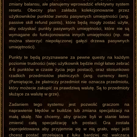
zmiany balansu, ale planujemy wprowadzić efektywny system
resetu. Obecny plan zakłada kolekcjonowanie przez
użytkowników punktów zwrotu pasywnych umiejętności (ang.
passive skill refund points), które będą mogły zostać użyte,
aby odzyskać punkty pasywnych umiejętności, które nie są
wymagane do funkcjonowania innych umiejętności (np. nie
można stworzyć niepołączonej gałęzi drzewa pasywnych
umiejętności).
Punkty te będą przyznawane za pewne questy na każdym
poziomie trudności (więc użytkownik będzie mógł łatwo zebrać
4-6 punktów w czasie życia jego postaci), oraz stosunkowo
rzadkich przedmiotów płatniczych (ang. currency item).
(Pamiętajcie, że płatniczy przedmiot nie oznacza przedmiotu,
który możecie zakupić za prawdziwą walutę. Są to przedmioty
służące za walutę w grze).
Zadaniem tego systemu jest pozwolić graczom na
naprawienie błędów w buildzie lub zmiana specjalizacji na
małą skalę. Nie chcemy, aby gracze byli w stanie łatwo
zmienić całą specjalizację ich postaci. Gra została
zaprojektowana aby przyjemnie się w nią grało, więc jeśli
chcesz postać strzelającą z łuku bardziej niż walczącą