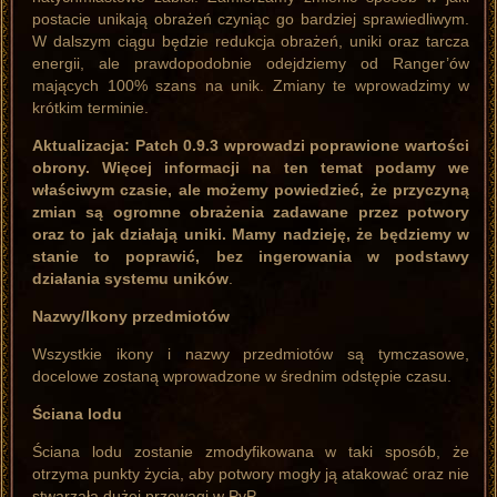
postacie unikają obrażeń czyniąc go bardziej sprawiedliwym.
W dalszym ciągu będzie redukcja obrażeń, uniki oraz tarcza
energii, ale prawdopodobnie odejdziemy od Ranger’ów
mających 100% szans na unik. Zmiany te wprowadzimy w
krótkim terminie.
Aktualizacja: Patch 0.9.3 wprowadzi poprawione wartości
obrony. Więcej informacji na ten temat podamy we
właściwym czasie, ale możemy powiedzieć, że przyczyną
zmian są ogromne obrażenia zadawane przez potwory
oraz to jak działają uniki. Mamy nadzieję, że będziemy w
stanie to poprawić, bez ingerowania w podstawy
działania systemu uników
.
Nazwy/Ikony przedmiotów
Wszystkie ikony i nazwy przedmiotów są tymczasowe,
docelowe zostaną wprowadzone w średnim odstępie czasu.
Ściana lodu
Ściana lodu zostanie zmodyfikowana w taki sposób, że
otrzyma punkty życia, aby potwory mogły ją atakować oraz nie
stwarzała dużej przewagi w PvP.