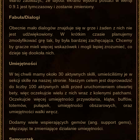
Warto zauważyć, że layout ekranu wyboru postaci w wersji
0.9.1 jest tymczasowy i zostanie zmieniony.
Fabuła/Dialogi
Obecnie mało dialogów znajduje się w grze i żaden z nich nie
jest udźwiękowiony. W krótkim czasie planujemy
zmodyfikować grę tak, by była bardziej zachęcająca. Chcemy
by gracze mieli więcej wskazówek i mogli lepiej zrozumieć, co
dzieje się dookoła nich.
Umiejętności
W tej chwili mamy około 30 aktywnych skilli, umieściliśmy je w
sekcji skille na naszej stronie. Naszym celem jest doprowadzić
do liczby 100 aktywnych skilli przed uruchomieniem otwartej
bety, więc oczekujcie wielu z nich wraz z kolenymi patchami.
Oczekujcie więcej umiejętności przywołania, klątw, buffów,
totemów, pułapek, umiejętności obszarowych, oraz
umiejętności walki wręcz.
Dodamy wiele wspierających gemów (ang. support gems),
włączając te zmieniające działanie umiejętności.
Samouczek