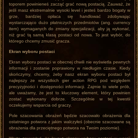
toporem powinieneś zacząć grać nową postacią. Zauważ, że
jeśli masz ekstremalnie wysoki level i jesteś bardzo bogaty w
grze, bardziej opłaca się handlować zdobywając
wystarczająco dużo płatniczych przedmiotów (ang. currency
item) wymaganych do zmiany specjalizacji, aby ją wykonać,
niż grać tą samą klasą postaci od nowa. To jest wybór, do
którego chcemy zmusić gracza.
Ekran wyboru postaci
Ekran wyboru postaci w obecnej chwili nie wyświetla pewnych
informacji i zostanie poprawiony w niedługim czasie. Kiedy
skończymy, chcemy, żeby nasz ekran wyboru postaci był
najlepszy ze wszystkich gier action RPG pod względem
precyzyjności i dostępności informacji. Zajmie to wiele prób,
ale uważamy, że jest to kluczowy element, który powinien
zostać wykonany dobrze. Szczególnie w tej kwestii
oczekujemy wsparcia od graczy.
Pole szacowania obrażeń będzie szacowało obrażenia dla
ostatniego potwora z jakim walczyłeś (obecnie szacowane są
obrażenia dla przeciętnego potwora na Twoim poziomie).