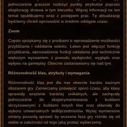
jednocześnie graczom rozłożyć punkty atrybutów poprzez
eksplorację drzewa w tym kierunku. Więcej informacji na ten
temat opublikujemy wraz z postępem prac. Tę aktualizację
będziemy chcieli wprowadzić w średnim odstępie czasu.
Zoom
Często spotykamy się z prośbami o wprowadzenie możliwości
przybliżania i oddalania widoku. Łatwo jest włączyć funkcję
przybliżania, wprowadzenie funkcji oddalania jest technicznie
większym wyzwaniem z powodu wydajności, wyglądu oraz
wpływu na gameplay. Obecnie zastanawiamy się nad tym.
Różnorodność klas, atrybuty i wymagania
Różnorodność klas jest dla nas obecnie bardzo ważnym
obszarem gry. Zamierzamy poświęcić sporo czasu, aby klasy
sprawiały wrażenie bardziej unikalnych, ale zachęcały
jednocześnie do eksperymentowania z buildami
skrzyżowanymi z buildami innych klas oraz skłaniały do
wyboru uniwersalnych skilli/przedmiotów. Wyżej wymienione
zmiany pozwolą sprawić by wczesna faza gry różniła się od
siebie w zależności od tego jaką postać wybierzemy.