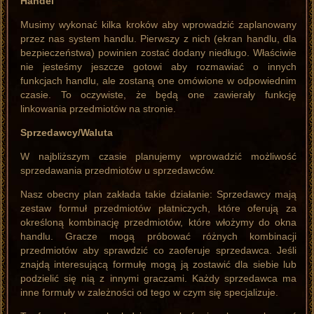
Handel
Musimy wykonać kilka kroków aby wprowadzić zaplanowany
przez nas system handlu. Pierwszy z nich (ekran handlu, dla
bezpieczeństwa) powinien zostać dodany niedługo. Właściwie
nie jesteśmy jeszcze gotowi aby rozmawiać o innych
funkcjach handlu, ale zostaną one omówione w odpowiednim
czasie. To oczywiste, że będą one zawierały funkcję
linkowania przedmiotów na stronie.
Sprzedawcy/Waluta
W najbliższym czasie planujemy wprowadzić możliwość
sprzedawania przedmiotów u sprzedawców.
Nasz obecny plan zakłada takie działanie: Sprzedawcy mają
zestaw formuł przedmiotów płatniczych, które oferują za
określoną kombinację przedmiotów, które włożymy do okna
handlu. Gracze mogą próbować różnych kombinacji
przedmiotów aby sprawdzić co zaoferuje sprzedawca. Jeśli
znajdą interesującą formułę mogą ją zostawić dla siebie lub
podzielić się nią z innymi graczami. Każdy sprzedawca ma
inne formuły w zależności od tego w czym się specjalizuje.