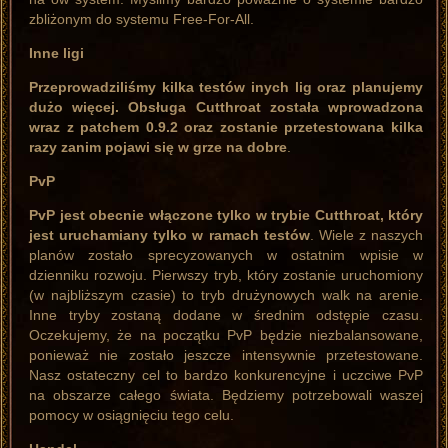
zbliżonym do systemu Free-For-All.
Inne ligi
Przeprowadziliśmy kilka testów inych lig oraz planujemy
dużo więcej. Obsługa Cutthroat została wprowadzona
wraz z patchem 0.9.2 oraz zostanie przetestowana kilka
razy zanim pojawi się w grze na dobre
.
PvP
PvP jest obecnie włączone tylko w trybie Cutthroat, który
jest uruchamiany tylko w ramach testów
. Wiele z naszych
planów zostało sprecyzowanych w ostatnim wpisie w
dzienniku rozwoju. Pierwszy tryb, który zostanie uruchomiony
(w najbliższym czasie) to tryb drużynowych walk na arenie.
Inne tryby zostaną dodane w średnim odstępie czasu.
Oczekujemy, że na początku PvP będzie niezbalansowane,
ponieważ nie zostało jeszcze intensywnie przetestowane.
Nasz ostateczny cel to bardzo konkurencyjne i uczciwe PvP
na obszarze całego świata. Będziemy potrzebowali waszej
pomocy w osiągnięciu tego celu.