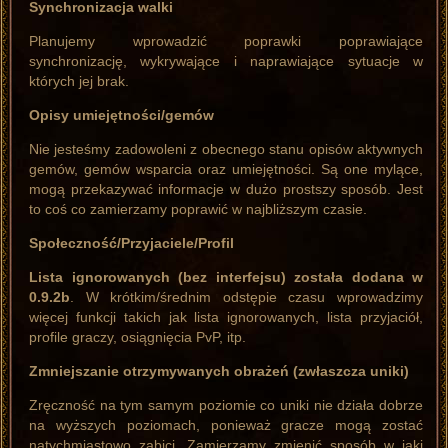
Synchronizacja walki
Planujemy wprowadzić poprawki poprawiające
synchronizację, wykrywające i naprawiające sytuacje w
których jej brak.
Opisy umiejętności/gemów
Nie jesteśmy zadowoleni z obecnego stanu opisów aktywnych
gemów, gemów wsparcia oraz umiejętności. Są one mylące,
mogą przekazywać informacje w dużo prostszy sposób. Jest
to coś co zamierzamy poprawić w najbliższym czasie.
Społeczność/Przyjaciele/Profil
Lista ignorowanych (bez interfejsu) została dodana w
0.9.2b
. W krótkim/średnim odstępie czasu wprowadzimy
więcej funkcji takich jak lista ignorowanych, lista przyjaciół,
profile graczy, osiągnięcia PvP, itp.
Zmniejszanie otrzymywanych obrażeń (zwłaszcza uniki)
Zręczność na tym samym poziomie co uniki nie działa dobrze
na wyższych poziomach, ponieważ gracze mogą zostać
natychmiastowo zabici. Zamierzamy zmienić sposób w jaki