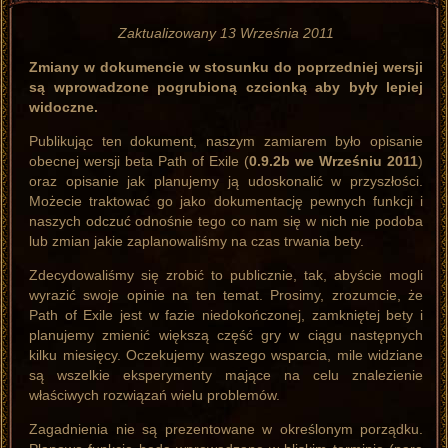
Zaktualizowany 13 Września 2011
Zmiany w dokumencie w stosunku do poprzedniej wersji
są wprowadzone pogrubioną czcionką aby były lepiej
widoczne.
Publikując ten dokument, naszym zamiarem było opisanie
obecnej wersji beta Path of Exile (
0.9.2b we Wrześniu 2011
)
oraz opisanie jak planujemy ją udoskonalić w przyszłości.
Możecie traktować go jako dokumentację pewnych funkcji i
naszych odczuć odnośnie tego co nam się w nich nie podoba
lub zmian jakie zaplanowaliśmy na czas trwania bety.
Zdecydowaliśmy się zrobić to publicznie, tak, abyście mogli
wyrazić swoje opinie na ten temat. Prosimy, zrozumcie, że
Path of Exile jest w fazie niedokończonej, zamkniętej bety i
planujemy zmienić większą część gry w ciągu następnych
kilku miesięcy. Oczekujemy waszego wsparcia, mile widziane
są wszelkie eksperymenty mające na celu znalezienie
właściwych rozwiązań wielu problemów.
Zagadnienia nie są prezentowane w określonym porządku.