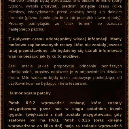
Planowo funkcje będą wprowadzane w bliskim terminie (parę
tygodni, wysoki priorytet), średnim odstępie czasu (kilka
miesięcy, zdecydowanie przed otwartą betą) lub dalekim
terminie (późna zamknięta beta lub początek otwartej bety).
Prosimy, pamiętajcie, że “bliski termin” nie oznacza
następnego patcha!
Z upływem czasu udostępnimy więcej informacji. Mamy
mnóstwo zaplanowanych rzeczy które nie zostały jeszcze
tutaj przedstawione, ale będziemy się starali informować
was na bieżąco jak tylko to możliwe.
Jeśli macie jakieś propozycje odnośnie poniższych
udoskonaleń, prosimy napiszcie je w odpowiednich działach
forum. Mile widziane będą także propozycje pochodzące od
użytkowników nie będących beta testerami.
Harmonogram patchy
Patch 0.9.2 wprowadził zmiany, które zostały
przygotowane przez nas w ciągu ostatnich trzech
tygodni (większość z nich została przygotowana, gdy
szefowie byli na PAX). Patch 0.9.2b (oraz kolejne
wprowadzane co kilka dni) mają za zadanie wprowadzić