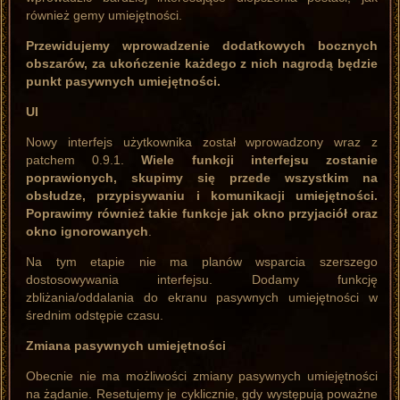
również gemy umiejętności.
Przewidujemy wprowadzenie dodatkowych bocznych
obszarów, za ukończenie każdego z nich nagrodą będzie
punkt pasywnych umiejętności.
UI
Nowy interfejs użytkownika został wprowadzony wraz z
patchem 0.9.1.
Wiele funkcji interfejsu zostanie
poprawionych, skupimy się przede wszystkim na
obsłudze, przypisywaniu i komunikacji umiejętności.
Poprawimy również takie funkcje jak okno przyjaciół oraz
okno ignorowanych
.
Na tym etapie nie ma planów wsparcia szerszego
dostosowywania interfejsu. Dodamy funkcję
zbliżania/oddalania do ekranu pasywnych umiejętności w
średnim odstępie czasu.
Zmiana pasywnych umiejętności
Obecnie nie ma możliwości zmiany pasywnych umiejętności
na żądanie. Resetujemy je cyklicznie, gdy występują poważne