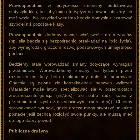
Prawdopodobnie w przyszłości zmienimy podstawowe
statystyki klas, tak aby miało to wpływ na pewne obszary ich
możliwości. Na przykład wiedźma będzie domyślnie czarować
szybciej niż pozostałe klasy.
Prawdopodobnie dodamy pewne właściwości do atrybutów
(np. siła będzie się bezpośrednio przekładać na ilość życia),
aby wynagrodzić graczom rozwój podstawowych umiejętności
postaci.
Będziemy stale wprowadzać zmiany dotyczące wymagań
przedmiotów. Wprowadziliśmy zmiany na tydzień przed
rozpoczęciem fazy beta i planujemy dalej to poprawiać.
Obecnie są pewne złe konsekwencje naszych wyliczeń
(Marauder może łatwo specjalizować się w przedmiotach
zręczność/inteligencja (int/dex), ale słabo radzi sobie z
przedmiotami czysto zręcznościowymi (pure dex)). Chcemy
sprowokować sytuacje, gdzie gracze mogą stworzyć unikalne
postacie jeśli zechcą rozłożyć swoje punkty, ale muszą mieć
do tego dobry powód.
Publiczne drużyny