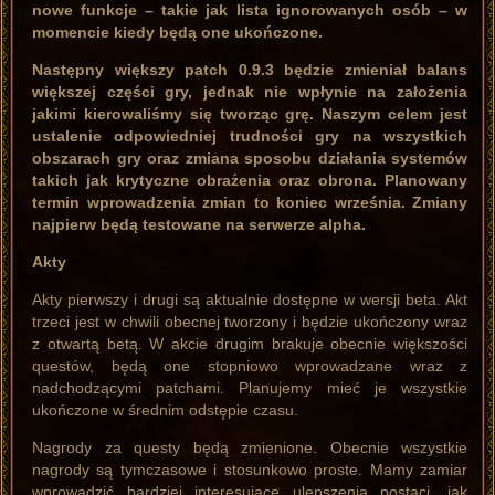
nowe funkcje – takie jak lista ignorowanych osób – w
momencie kiedy będą one ukończone.
Następny większy patch 0.9.3 będzie zmieniał balans
większej części gry, jednak nie wpłynie na założenia
jakimi kierowaliśmy się tworząc grę. Naszym celem jest
ustalenie odpowiedniej trudności gry na wszystkich
obszarach gry oraz zmiana sposobu działania systemów
takich jak krytyczne obrażenia oraz obrona. Planowany
termin wprowadzenia zmian to koniec września. Zmiany
najpierw będą testowane na serwerze alpha.
Akty
Akty pierwszy i drugi są aktualnie dostępne w wersji beta. Akt
trzeci jest w chwili obecnej tworzony i będzie ukończony wraz
z otwartą betą. W akcie drugim brakuje obecnie większości
questów, będą one stopniowo wprowadzane wraz z
nadchodzącymi patchami. Planujemy mieć je wszystkie
ukończone w średnim odstępie czasu.
Nagrody za questy będą zmienione. Obecnie wszystkie
nagrody są tymczasowe i stosunkowo proste. Mamy zamiar
wprowadzić bardziej interesujące ulepszenia postaci, jak