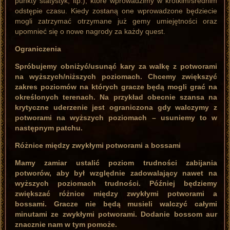
punkty statystyk, itp.), które wprowadzimy w krótkim/średnim
odstępie czasu. Kiedy zostaną one wprowadzone będziecie
mogli zatrzymać otrzymane już gemy umiejętności oraz
upomnieć się o nowe nagrody za każdy quest.
Ograniczenia
Spróbujemy obniżyć/usunąć kary za walkę z potworami
na wyższych/niższych poziomach. Chcemy zwiększyć
zakres poziomów na których gracze będą mogli grać na
określonych terenach. Na przykład obecnie szansa na
krytyczne uderzenie jest ograniczona gdy walczymy z
potworami na wyższych poziomach – usuniemy to w
następnym patchu.
Różnice między zwykłymi potworami a bossami
Mamy zamiar ustalić poziom trudności zabijania
potworów, aby był względnie zadowalający nawet na
wyższych poziomach trudności. Później będziemy
zwiększać różnice między zwykłymi potworami a
bossami. Gracze nie będą musieli walczyć całymi
minutami ze zwykłymi potworami. Dodanie bossom aur
znacznie nam w tym pomoże.