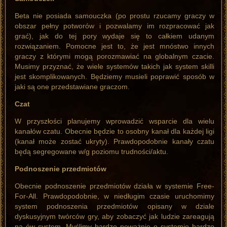
Beta nie posiada samouczka (po prostu rzucamy graczy w
obszar pełny potworów i pozwalamy im rozpracować jak
grać), jak do tej pory wydaje się to całkiem udanym
rozwiązaniem. Pomocne jest to, że jest mnóstwo innych
graczy z którymi mogą porozmawiać na globalnym czacie.
Musimy przyznać, że wiele systemów takich jak system skilli
jest skomplikowanych. Będziemy musieli poprawić sposób w
jaki są one przedstawiane graczom.
Czat
W przyszłości planujemy wprowadzić wsparcie dla wielu
kanałów czatu. Obecnie będzie to osobny kanał dla każdej ligi
(kanał może zostać ukryty). Prawdopodobnie kanały czatu
będą segregowane w/g poziomu trudności/aktu.
Podnoszenie przedmiotów
Obecnie podnoszenie przedmiotów działa w systemie Free-
For-All. Prawdopodobnie, w niedługim czasie uruchomimy
system podnoszenia przedmiotów opisany w dziale
dyskusyjnym twórców gry, aby zobaczyć jak ludzie zareagują
na ów system. Myślimy bardzo poważnie o systemie bardzo