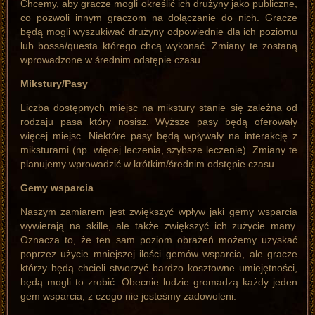
Chcemy, aby gracze mogli określić ich drużyny jako publiczne,
co pozwoli innym graczom na dołączanie do nich. Gracze
będą mogli wyszukiwać drużyny odpowiednie dla ich poziomu
lub bossa/questa którego chcą wykonać. Zmiany te zostaną
wprowadzone w średnim odstępie czasu.
Mikstury/Pasy
Liczba dostępnych miejsc na mikstury stanie się zależna od
rodzaju pasa który nosisz. Wyższe pasy będą oferowały
więcej miejsc. Niektóre pasy będą wpływały na interakcję z
miksturami (np. więcej leczenia, szybsze leczenie). Zmiany te
planujemy wprowadzić w krótkim/średnim odstępie czasu.
Gemy wsparcia
Naszym zamiarem jest zwiększyć wpływ jaki gemy wsparcia
wywierają na skille, ale także zwiększyć ich zużycie many.
Oznacza to, że ten sam poziom obrażeń możemy uzyskać
poprzez użycie mniejszej ilości gemów wsparcia, ale gracze
którzy będą chcieli stworzyć bardzo kosztowne umiejętności,
będą mogli to zrobić. Obecnie ludzie gromadzą każdy jeden
gem wsparcia, z czego nie jesteśmy zadowoleni.