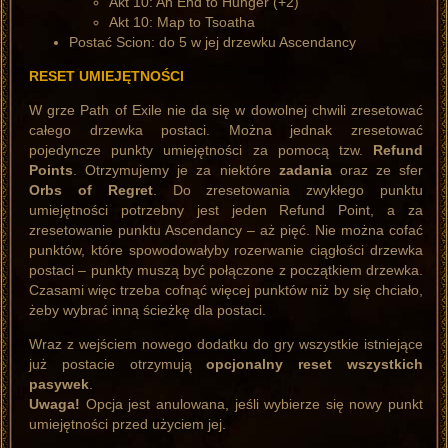
Akt 10: An End to Hunger (+2)
Akt 10: Map to Tsoatha
Postać Scion: do 5 w jej drzewku Ascendancy
RESET UMIEJĘTNOŚCI
W grze Path of Exile nie da się w dowolnej chwili zresetować
całego drzewka postaci. Można jednak zresetować
pojedyncze punkty umiejętności za pomocą tzw.
Refund
Points
. Otrzymujemy je za niektóre
zadania
oraz ze sfer
Orbs of Regret
. Do zresetowania zwykłego punktu
umiejętności potrzebny jest jeden Refund Point, a za
zresetowanie punktu Ascendancy – aż pięć. Nie można cofać
punktów, które spowodowałyby rozerwanie ciągłości drzewka
postaci – punkty muszą być połączone z początkiem drzewka.
Czasami więc trzeba cofnąć więcej punktów niż by się chciało,
żeby wybrać inną ścieżkę dla postaci.
Wraz z wejściem nowego dodatku do gry wszystkie istniejące
już postacie otrzymują
opcjonalny reset wszystkich
pasywek
.
Uwaga!
Opcja jest anulowana, jeśli wybierze się nowy punkt
umiejętności przed użyciem jej.