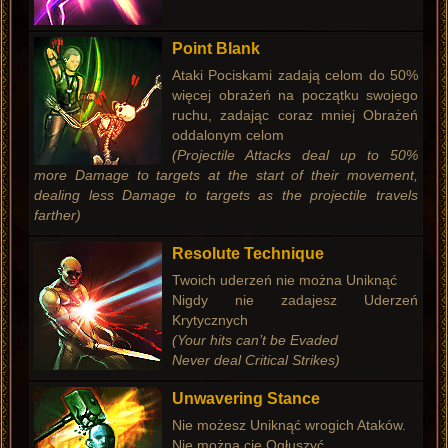
Point Blank
Ataki Pociskami zadają celom do 50%
więcej obrażeń na początku swojego
ruchu, zadając coraz mniej Obrażeń
oddalonym celom
(Projectile Attacks deal up to 50%
more Damage to targets at the start of their movement,
dealing less Damage to targets as the projectile travels
farther)
Resolute Technique
Twoich uderzeń nie można Uniknąć
Nigdy nie zadajesz Uderzeń
Krytycznych
(Your hits can’t be Evaded
Never deal Critical Strikes)
Unwavering Stance
Nie możesz Uniknąć wrogich Ataków.
Nie można cię Ogłuszyć