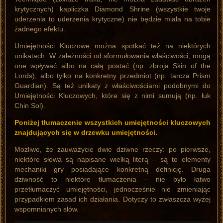
krytycznych) kapliczka Diamond Shrine (wszystkie twoje
uderzenia to uderzenia krytyczne) nie będzie miała na tobie
żadnego efektu.
Umiejętności Kluczowe można spotkać też na niektórych
unikatach. W zależności od sformułowania właściwości, mogą
one wpływać albo na całą postać (np. zbroja Skin of the
Lords), albo tylko na konkretny przedmiot (np. tarcza Prism
Guardian). Są też unikaty z właściwościami podobnymi do
Umiejętności Kluczowych, które się z nimi sumują (np. łuk
Chin Sol).
Poniżej tłumaczenie wszystkich umiejętności kluczowych
znajdujących się w drzewku umiejętności.
Możliwe, że zauważycie dwie dziwne rzeczy: po pierwsze,
niektóre słowa są napisane wielką literą – są to elementy
mechaniki gry posiadające konkretną definicję. Druga
dziwność to niektóre tłumaczenia – nie było łatwo
przetłumaczyć umiejętności, jednocześnie nie zmieniając
przypadkiem zasad ich działania. Dotyczy to zwłaszcza wyżej
wspomnianych słów.