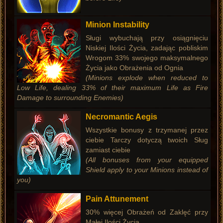
Minion Instability
Sługi wybuchają przy osiągnięciu
Niskiej Ilości Życia, zadając pobliskim
Wrogom 33% swojego maksymalnego
Życia jako Obrażenia od Ognia
(Minions explode when reduced to
Low Life, dealing 33% of their maximum Life as Fire
Damage to surrounding Enemies)
Necromantic Aegis
Wszystkie bonusy z trzymanej przez
ciebie Tarczy dotyczą twoich Sług
zamiast ciebie
(All bonuses from your equipped
Shield apply to your Minions instead of
you)
Pain Attunement
30% więcej Obrażeń od Zaklęć przy
Małej Ilości Życia