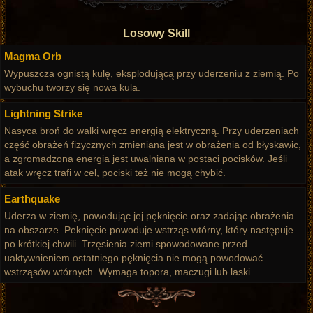
Losowy Skill
Magma Orb
Wypuszcza ognistą kulę, eksplodującą przy uderzeniu z ziemią. Po
wybuchu tworzy się nowa kula.
Lightning Strike
Nasyca broń do walki wręcz energią elektryczną. Przy uderzeniach
część obrażeń fizycznych zmieniana jest w obrażenia od błyskawic,
a zgromadzona energia jest uwalniana w postaci pocisków. Jeśli
atak wręcz trafi w cel, pociski też nie mogą chybić.
Earthquake
Uderza w ziemię, powodując jej pęknięcie oraz zadając obrażenia
na obszarze. Peknięcie powoduje wstrząs wtórny, który następuje
po krótkiej chwili. Trzęsienia ziemi spowodowane przed
uaktywnieniem ostatniego pęknięcia nie mogą powodować
wstrząsów wtórnych. Wymaga topora, maczugi lub laski.