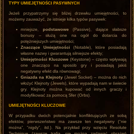
TYPY UMIEJĘTNOŚCI PASYWNYCH
Jeżeli przypatrzymy się bliżej drzewku umiejętności, to
możemy zauważyć, że istnieje kilka typów pasywek:
mniejsze,
podstawowe
(Passive), dające słabsze
bonusy – służą one na ogół do dotarcia do
potężniejszych umiejętności;
Znaczące Umiejętności
(Notable), które posiadają
własne nazwy i gwarantują silniejsze efekty;
Umiejętności Kluczowe
(Keystone) – często wpływają
one znacząco na sposób gry i posiadają jakiś
negatywny efekt dla równowagi;
Gniazda na Klejnoty
(Jewel Socket) – można do nich
włożyć Klejnoty (Jewels), które wypadają nam w świecie
gry. Klejnoty można kupować od innych graczy i
modyfikować za pomocą Sfer (Orbs).
UMIEJĘTNOŚCI KLUCZOWE
W przypadku dwóch potencjalnie konfliktujących ze sobą
efektów, pierwszeństwo ma zawsze ten negatywny (“nie
można”, “nigdy”, itd.). Na przykład przy wzięciu Resolute
Technique (zawsze trafia, nie można zadawać obrażeń