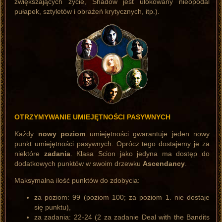
zwiększających życie, Shadow jest ulokowany nieopodal
pułapek, sztyletów i obrażeń krytycznych, itp.).
OTRZYMYWANIE UMIEJĘTNOŚCI PASYWNYCH
Każdy
nowy poziom
umiejętności gwarantuje jeden nowy
punkt umiejętności pasywnych. Oprócz tego dostajemy je za
niektóre
zadania
. Klasa Scion jako jedyna ma dostęp do
dodatkowych punktów w swoim drzewku
Ascendancy
.
Maksymalna ilość punktów do zdobycia:
za poziom: 99 (poziom 100; za poziom 1. nie dostaje
się punktu),
za zadania: 22-24 (2 za zadanie Deal with the Bandits