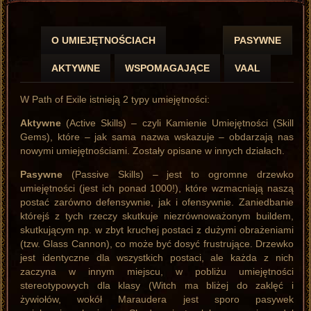
O UMIEJĘTNOŚCIACH
PASYWNE
AKTYWNE
WSPOMAGAJĄCE
VAAL
W Path of Exile istnieją 2 typy umiejętności:
Aktywne
(Active Skills) – czyli Kamienie Umiejętności (Skill
Gems), które – jak sama nazwa wskazuje – obdarzają nas
nowymi umiejętnościami. Zostały opisane w innych działach.
Pasywne
(Passive Skills) – jest to ogromne drzewko
umiejętności (jest ich ponad 1000!), które wzmacniają naszą
postać zarówno defensywnie, jak i ofensywnie. Zaniedbanie
którejś z tych rzeczy skutkuje niezrównoważonym buildem,
skutkującym np. w zbyt kruchej postaci z dużymi obrażeniami
(tzw. Glass Cannon), co może być dosyć frustrujące. Drzewko
jest identyczne dla wszystkich postaci, ale każda z nich
zaczyna w innym miejscu, w pobliżu umiejętności
stereotypowych dla klasy (Witch ma bliżej do zaklęć i
żywiołów, wokół Maraudera jest sporo pasywek