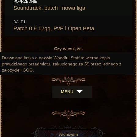
Nawigacja
POPRZEDNIE
wpisu
Poprzedni
Soundtrack, patch i nowa liga
wpis:
DALEJ
Następny
Patch 0.9.12qq, PvP i Open Beta
wpis:
Czy wiesz, że:
Drewniana laska o nazwie Woodful Staff to wierna kopia
prawdziwego przedmiotu, zakupionego za 5$ przez jednego z
założycieli GGG.
MENU
Archiwum