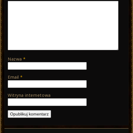
Nazwa
*
Email
*
Witryna internetowa