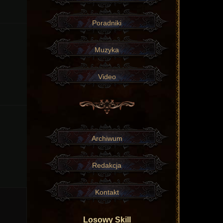
Poradniki
Muzyka
Video
Archiwum
Redakcja
Kontakt
Losowy Skill