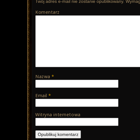
Twój adres e-mail nie zostanie opublikowany.
Wymaga
Komentarz
Nazwa
*
Email
*
Witryna internetowa