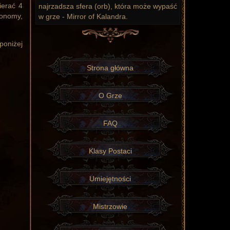
ierać 4
najrzadsza sfera (orb), która może wypaść
ronomy,
w grze - Mirror of Kalandra.
poniżej
Strona główna
O Grze
FAQ
Klasy Postaci
Umiejętności
Mistrzowie