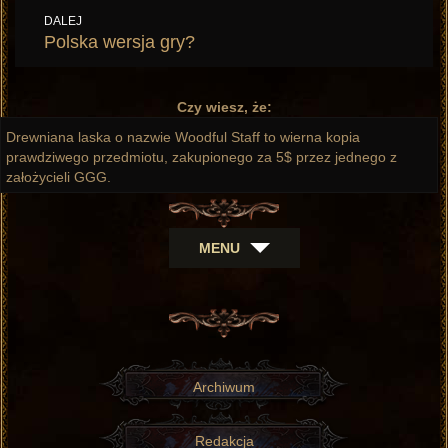
DALEJ
Następny
Polska wersja gry?
wpis:
Czy wiesz, że:
Drewniana laska o nazwie Woodful Staff to wierna kopia
prawdziwego przedmiotu, zakupionego za 5$ przez jednego z
założycieli GGG.
MENU
Archiwum
Redakcja