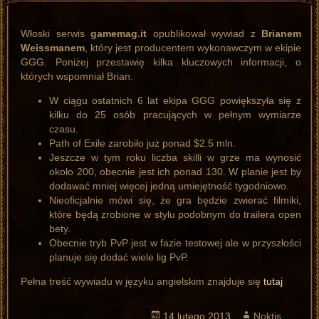
Włoski serwis
gamemag.it
opublikował wywiad z
Brianem
Weissmanem
, który jest producentem wykonawczym w ekipie
GGG. Poniżej przestawię kilka kluczowych informacji, o
których wspomniał Brian.
W ciągu ostatnich 6 lat ekipa GGG powiększyła się z
kilku do 25 osób pracujących w pełnym wymiarze
czasu.
Path of Exile zarobiło już ponad $2.5 mln.
Jeszcze w tym roku liczba skilli w grze ma wynosić
około 200, obecnie jest ich ponad 130. W planie jest by
dodawać mniej więcej jedną umiejętność tygodniowo.
Nieoficjalnie mówi się, że gra będzie zwierać filmiki,
które będą zrobione w stylu podobnym do trailera open
bety.
Obecnie tryb PvP jest w fazie testowej ale w przyszłości
planuje się dodać wiele lig PvP.
Pełna treść wywiadu w języku angielskim znajduje się
tutaj
Opublikowano
14 lutego 2013
Autor
Noktis