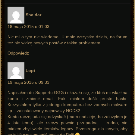
pisze:
Shaidar
18 maja 2015 o 01:03
Nic mi o tym nie wiadomo. U mnie wszystko działa, na forum
też nie widzę nowych postów z takim problemem.
Odpowiedz
pisze:
Lopi
19 maja 2015 o 09:33
Napisałem do Supportu GGG i okazało się, że ktoś mi wlazł na
konto i zmienił email. Fakt miałem dość proste hasło.
Korzystałem tylko z jednego komputera bez żadnych malware
itp – zainstalowany najnowszy NOD32.
Konto raczej uda się odzyskać (mam nadzieję, bo założyłem je
4 lata temu), ale rzeczy pewnie przepadną – trudno, nie
miałem zbyt wiele itemków legacy. Przestroga dla innych, aby
co jakiś czas zmienić hasło do PoE