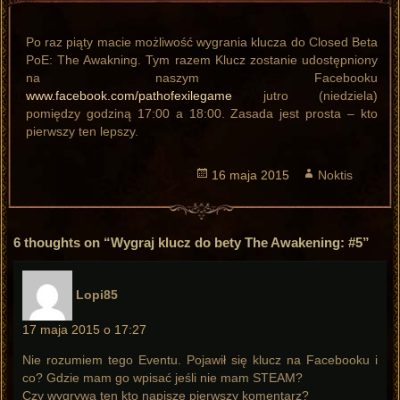
Po raz piąty macie możliwość wygrania klucza do Closed Beta
PoE: The Awakning. Tym razem Klucz zostanie udostępniony
na naszym Facebooku
www.facebook.com/pathofexilegame
jutro (niedziela)
pomiędzy godziną 17:00 a 18:00. Zasada jest prosta – kto
pierwszy ten lepszy.
Opublikowano
16 maja 2015
Autor
Noktis
6 thoughts on “Wygraj klucz do bety The Awakening: #5”
pisze:
Lopi85
17 maja 2015 o 17:27
Nie rozumiem tego Eventu. Pojawił się klucz na Facebooku i
co? Gdzie mam go wpisać jeśli nie mam STEAM?
Czy wygrywa ten kto napisze pierwszy komentarz?