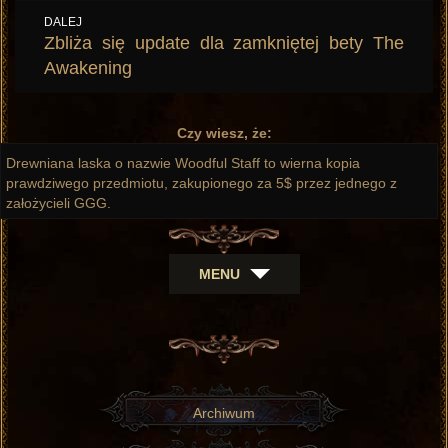
DALEJ
Następny
Zbliża się update dla zamkniętej bety The
wpis:
Awakening
Czy wiesz, że:
Drewniana laska o nazwie Woodful Staff to wierna kopia
prawdziwego przedmiotu, zakupionego za 5$ przez jednego z
założycieli GGG.
MENU
Archiwum