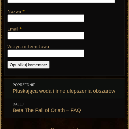
Nazwa
*
Email
*
Witryna internetowa
Nawigacja
POPRZEDNIE
wpisu
Poprzedni
Pluskająca woda i inne ulepszenia obszarów
wpis:
DALEJ
Następny
Beta The Fall of Oriath – FAQ
wpis: