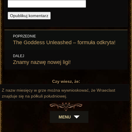
Nawigacja
POPRZEDNIE
wpisu
Poprzedni
The Goddess Unleashed – formuła odkryta!
wpis:
DALEJ
Następny
Znamy nazwę nowej ligi!
wpis:
Czy wiesz, że:
Z nazw miesięcy w grze można wywnioskować, że Wraeclast
znajduje się na półkuli południowej.
MENU