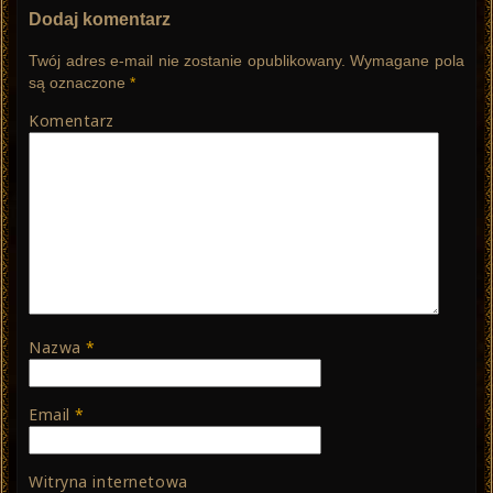
Dodaj komentarz
Twój adres e-mail nie zostanie opublikowany.
Wymagane pola
są oznaczone
*
Komentarz
Nazwa
*
Email
*
Witryna internetowa