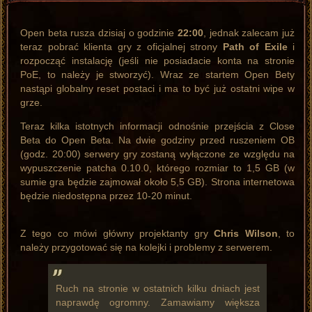
Open beta rusza dzisiaj o godzinie
22:00
, jednak zalecam już
teraz pobrać klienta gry z oficjalnej strony
Path of Exile
i
rozpocząć instalację (jeśli nie posiadacie konta na stronie
PoE, to należy je stworzyć). Wraz ze startem Open Bety
nastąpi globalny reset postaci i ma to być już ostatni wipe w
grze.
Teraz kilka istotnych informacji odnośnie przejścia z Close
Beta do Open Beta. Na dwie godziny przed ruszeniem OB
(godz. 20:00) serwery gry zostaną wyłączone ze względu na
wypuszczenie patcha 0.10.0, którego rozmiar to 1,5 GB (w
sumie gra będzie zajmował około 5,5 GB). Strona internetowa
będzie niedostępna przez 10-20 minut.
Z tego co mówi główny projektanty gry
Chris Wilson
, to
należy przygotować się na kolejki i problemy z serwerem.
Ruch na stronie w ostatnich kilku dniach jest
naprawdę ogromny. Zamawiamy większa