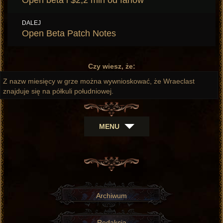
Open beta i $2,2 mln od fanów
wpis:
DALEJ
Następny
Open Beta Patch Notes
wpis:
Czy wiesz, że:
Z nazw miesięcy w grze można wywnioskować, że Wraeclast
znajduje się na półkuli południowej.
MENU
Archiwum
Redakcja