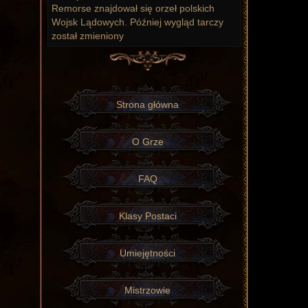
Remorse znajdował się orzeł polskich
Wojsk Lądowych. Później wygląd tarczy
został zmieniony
Strona główna
O Grze
FAQ
Klasy Postaci
Umiejętności
Mistrzowie