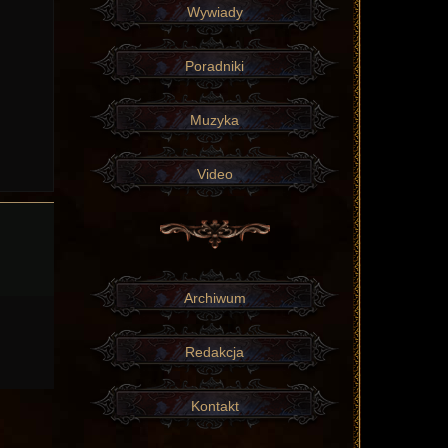
Wywiady
Poradniki
Muzyka
Video
Archiwum
Redakcja
Kontakt