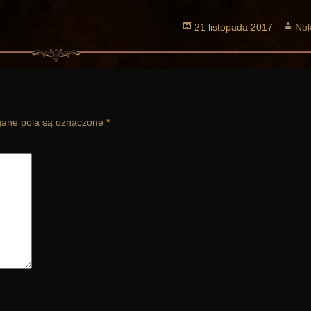
Opublikowano
21 listopada 2017
Aut
Nok
ne pola są oznaczone
*