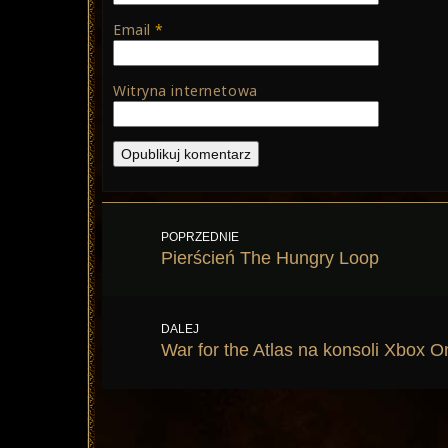
Email
*
Witryna internetowa
Nawigacja
POPRZEDNIE
wpisu
Poprzedni
Pierścień The Hungry Loop
wpis:
DALEJ
Następny
War for the Atlas na konsoli Xbox O
wpis: