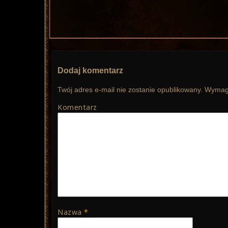
Dodaj komentarz
Twój adres e-mail nie zostanie opublikowany.
Wymaga
Komentarz
Nazwa
*