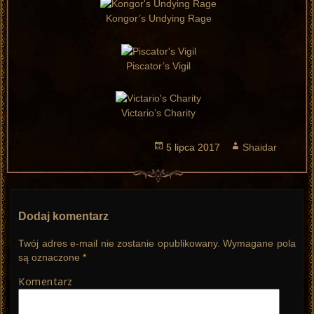
Kongor’s Undying Rage
Piscator’s Vigil
Victario’s Charity
Opublikowano
5 lipca 2017
Autor
Shaidar
Dodaj komentarz
Twój adres e-mail nie zostanie opublikowany.
Wymagane pola
są oznaczone
*
Komentarz