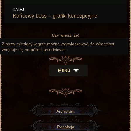
wpis:
DALEJ
Następny
Końcowy boss – grafiki koncepcyjne
wpis:
Czy wiesz, że:
Z nazw miesięcy w grze można wywnioskować, że Wraeclast
znajduje się na półkuli południowej.
MENU
Archiwum
Redakcja