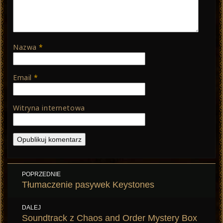
Nazwa
*
Email
*
Witryna internetowa
Nawigacja
POPRZEDNIE
wpisu
Poprzedni
Tłumaczenie pasywek Keystones
wpis:
DALEJ
Następny
Soundtrack z Chaos and Order Mystery Box