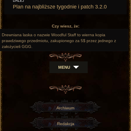
DALEJ
Następny
Plan na najbliższe tygodnie i patch 3.2.0
wpis:
Czy wiesz, że:
Drewniana laska o nazwie Woodful Staff to wierna kopia
prawdziwego przedmiotu, zakupionego za 5$ przez jednego z
założycieli GGG.
MENU
Archiwum
Redakcja