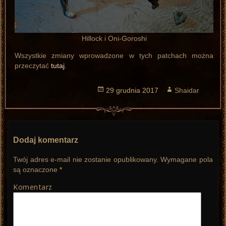
Hillock i Oni-Goroshi
Wszystkie zmiany wprowadzone w tych patchach można
przeczytać
tutaj
.
Opublikowano
29 grudnia 2017
Autor
Shaidar
Dodaj komentarz
Twój adres e-mail nie zostanie opublikowany.
Wymagane pola
są oznaczone
*
Komentarz