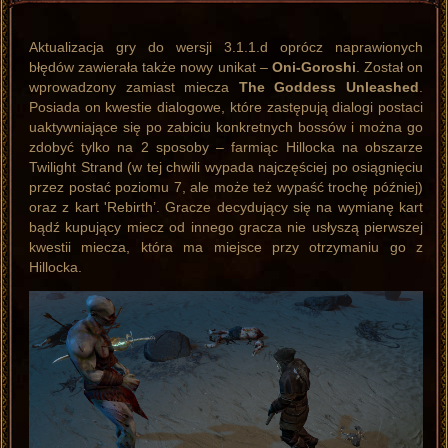
Aktualizacja gry do wersji 3.1.1.d oprócz naprawionych
błędów zawierała także nowy unikat –
Oni-Goroshi
. Został on
wprowadzony zamiast miecza
The Goddess Unleashed
.
Posiada on kwestie dialogowe, które zastępują dialogi postaci
uaktywniające się po zabiciu konkretnych bossów i można go
zdobyć tylko na 2 sposoby – farmiąc Hillocka na obszarze
Twilight Strand (w tej chwili wypada najczęściej po osiągnięciu
przez postać poziomu 7, ale może też wypaść trochę później)
oraz z kart 'Rebirth’. Gracze decydujący się na wymianę kart
bądź kupujący miecz od innego gracza nie usłyszą pierwszej
kwestii miecza, która ma miejsce przy otrzymaniu go z
Hillocka.