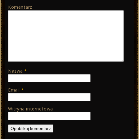
Komentarz
Nazwa
*
Email
*
Witryna internetowa