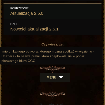
Nawigacja
POPRZEDNIE
wpisu
Poprzedni
Aktualizacja 2.5.0
wpis:
DALEJ
Następny
Nowości aktualizacji 2.5.1
wpis:
Czy wiesz, że:
Imię unikalnego potwora, którego można spotkać w więzieniu -
Chatters - to nazwa pralni, która znajdowała sie w pobliżu
pierwszego biura GGG.
MENU