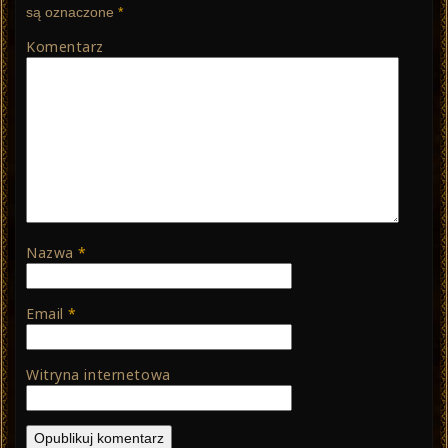
są oznaczone
*
Komentarz
Nazwa
*
Email
*
Witryna internetowa