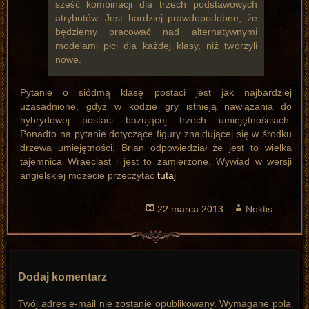
sześć kombinacji dla trzech podstawowych
atrybutów. Jest bardziej prawdopodobne, że
będziemy pracować nad alternatywnymi
modelami płci dla każdej klasy, niż tworzyli
nowe.
Pytanie o siódmą klasę postaci jest jak najbardziej
uzasadnione, gdyż w kodzie gry istnieją nawiązania do
hybrydowej postaci bazującej trzech umiejętnościach.
Ponadto na pytanie dotyczące figury znajdującej się w środku
drzewa umiejętności, Brian odpowiedział że jest to wielka
tajemnica Wraeclast i jest to zamierzone. Wywiad w wersji
angielskiej możecie przeczytać
tutaj
Opublikowano
22 marca 2013
Autor
Noktis
Dodaj komentarz
Twój adres e-mail nie zostanie opublikowany.
Wymagane pola