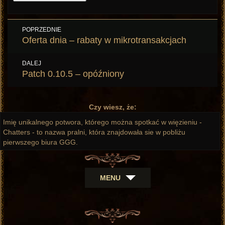
Nawigacja
POPRZEDNIE
wpisu
Poprzedni
Oferta dnia – rabaty w mikrotransakcjach
wpis:
DALEJ
Następny
Patch 0.10.5 – opóźniony
wpis:
Czy wiesz, że:
Imię unikalnego potwora, którego można spotkać w więzieniu -
Chatters - to nazwa pralni, która znajdowała sie w pobliżu
pierwszego biura GGG.
MENU