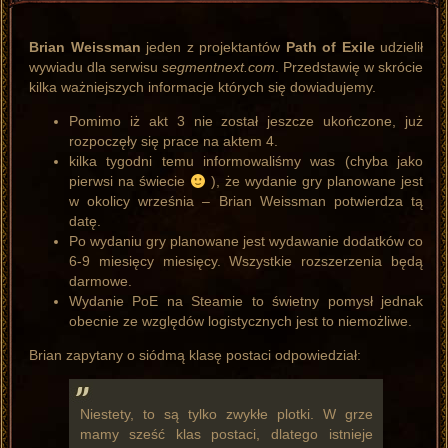
Brian Weissman
jeden z projektantów
Path of Exile
udzielił
wywiadu dla serwisu
segmentnext.com
. Przedstawię w skrócie
kilka ważniejszych informacje których się dowiadujemy.
Pomimo iż akt 3 nie został jeszcze ukończone, już
rozpoczęły się prace na aktem 4.
kilka tygodni temu informowaliśmy was (chyba jako
pierwsi na świecie
), że wydanie gry planowane jest
w okolicy września – Brian Weissman potwierdza tą
datę.
Po wydaniu gry planowane jest wydawanie dodatków co
6-9 miesięcy miesięcy. Wszystkie rozszerzenia będą
darmowe.
Wydanie PoE na Steamie to świetny pomysł jednak
obecnie ze względów logistycznych jest to niemożliwe.
Brian zapytany o siódmą klasę postaci odpowiedział:
Niestety, to są tylko zwykłe plotki. W grze
mamy sześć klas postaci, dlatego istnieje