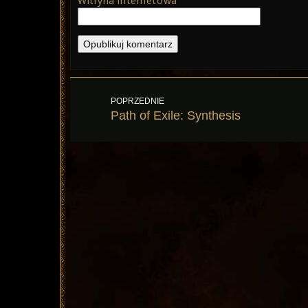
Witryna internetowa
Nawigacja
POPRZEDNIE
wpisu
Poprzedni
Path of Exile: Synthesis
wpis: