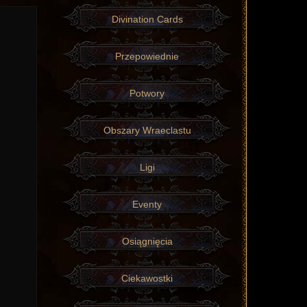
Divination Cards
Przepowiednie
Potwory
Obszary Wraeclastu
Ligi
Eventy
Osiągnięcia
Ciekawostki