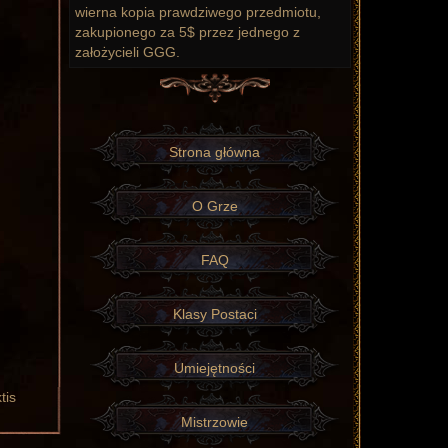
wierna kopia prawdziwego przedmiotu,
zakupionego za 5$ przez jednego z
założycieli GGG.
Strona główna
O Grze
FAQ
Klasy Postaci
Umiejętności
or
tis
Mistrzowie