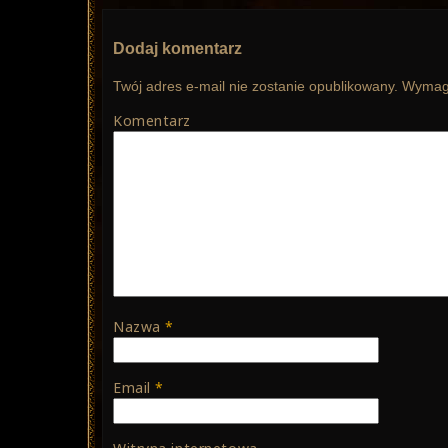
Dodaj komentarz
Twój adres e-mail nie zostanie opublikowany.
Wymaga
Komentarz
Nazwa
*
Email
*