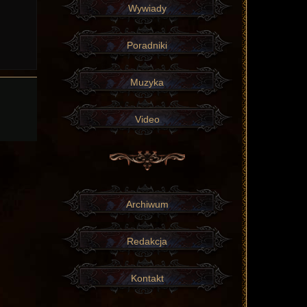
Wywiady
Poradniki
Muzyka
Video
Archiwum
Redakcja
Kontakt