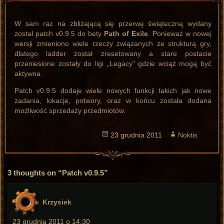
W sam raz na zbliżającą się przerwę świąteczną wydany
został patch v0.9.5 do bety
Path of Exile
. Ponieważ w nowej
wersji zmieniono wiele rzeczy związanych ze strukturą gry,
dlatego ladder został zresetowany a stare postacie
przeniesione zostały do ligi „Legacy” gdzie wciąż mogą być
aktywna.
Patch v0.9.5 dodaje wiele nowych funkcji takich jak nowe
zadania, lokacje, potwory, oraz w końcu została dodana
możliwość sprzedaży przedmiotów.
Opublikowano
23 grudnia 2011
Autor
Noktis
3 thoughts on “Patch v0.9.5”
pisze:
Krzysiek
23 grudnia 2011 o 14:30