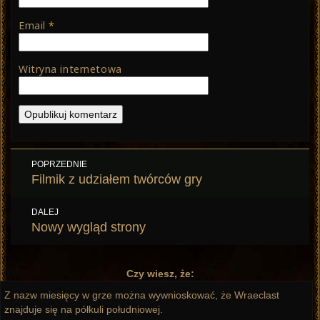
Email
*
Witryna internetowa
Nawigacja
POPRZEDNIE
wpisu
Poprzedni
Filmik z udziałem twórców gry
wpis:
DALEJ
Następny
Nowy wygląd strony
wpis:
Czy wiesz, że:
Z nazw miesięcy w grze można wywnioskować, że Wraeclast
znajduje się na półkuli południowej.