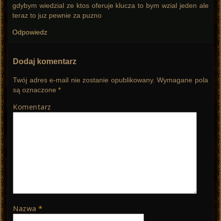
gdybym wiedzial ze ktos oferuje klucza to bym wzial jeden ale
teraz to juz pewnie za puzno
Odpowiedz
Dodaj komentarz
Twój adres e-mail nie zostanie opublikowany.
Wymagane pola
są oznaczone
*
Komentarz
Nazwa
*