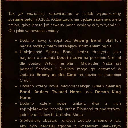
Tak jak wcześniej zapowiadano w piątek wypuszczony
zostanie patch v0.10.6. Aktualizacja nie będzie zawierała wielu
zmian, gdyż jest to już czwarty patch wydany w tym tygodniu.
Oto jakie wprowadzi zmiany:
Dodano nową umiejętność
Searing Bond
. Skill ten
będzie tworzył totem strzelający strumieniem ognia.
Umiejętność Searing Bond, będzie dostępna jako
nagroda w zadaniu
Lost in Love
na poziomie Normal
dla postaci Witch, Templar i Marauder. Natomiast
postaci Shadows i Duelists moge go otrzymać w
zadaniu
Enemy at the Gate
na poziomie trudności
Cruel.
Dodano cztery nowe mikrotransakcje:
Green Searing
Bond
,
Antlers
,
Twisted Horns
oraz
Demon King
Horns
.
Dodano cztery nowe unikaty, dwa z nich
zaprojektowane zostały przez Diamond supporteróws.
jeden z unikatów to Unikalna Mapa.
Środowisko obszaru Terraces zostało zmienione tak,
aby było bardziej zgodne z wczesnym pierwszym