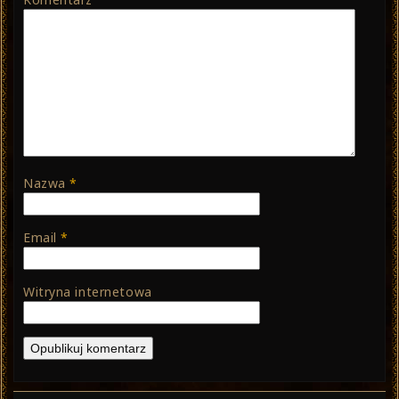
Nazwa
*
Email
*
Witryna internetowa