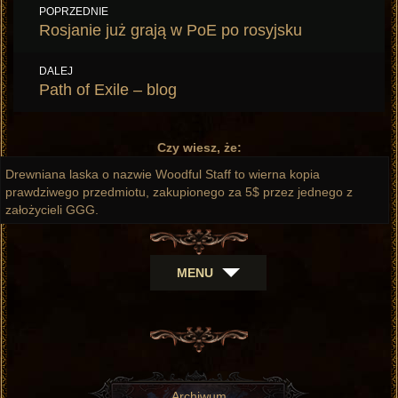
Nawigacja
POPRZEDNIE
wpisu
Poprzedni
Rosjanie już grają w PoE po rosyjsku
wpis:
DALEJ
Następny
Path of Exile – blog
wpis:
Czy wiesz, że:
Drewniana laska o nazwie Woodful Staff to wierna kopia
prawdziwego przedmiotu, zakupionego za 5$ przez jednego z
założycieli GGG.
MENU
Archiwum