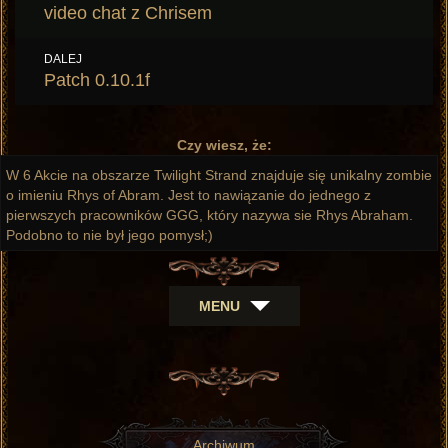
wpis:
video chat z Chrisem
DALEJ
Następny
Patch 0.10.1f
wpis:
Czy wiesz, że:
W 6 Akcie na obszarze Twilight Strand znajduje się unikalny zombie
o imieniu Rhys of Abram. Jest to nawiązanie do jednego z
pierwszych pracowników GGG, który nazywa sie Rhys Abraham.
Podobno to nie był jego pomysł;)
MENU
Archiwum