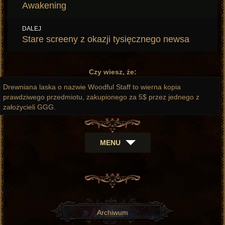
wpis:
Awakening
DALEJ
Następny
Stare screeny z okazji tysięcznego newsa
wpis:
Czy wiesz, że:
Drewniana laska o nazwie Woodful Staff to wierna kopia
prawdziwego przedmiotu, zakupionego za 5$ przez jednego z
założycieli GGG.
MENU
Archiwum