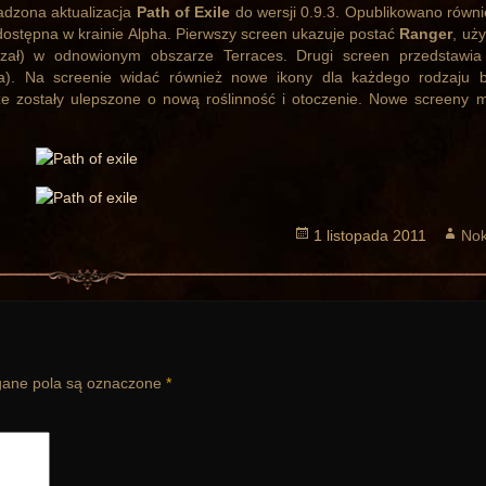
adzona aktualizacja
Path of Exile
do wersji 0.9.3. Opublikowano równ
 dostępna w krainie Alpha. Pierwszy screen ukazuje postać
Ranger
, uż
trzał) w odnowionym obszarze Terraces. Drugi screen przedstawi
a). Na screenie widać również nowe ikony dla każdego rodzaju b
ze zostały ulepszone o nową roślinność i otoczenie. Nowe screeny 
Opublikowano
1 listopada 2011
Aut
Nok
ne pola są oznaczone
*