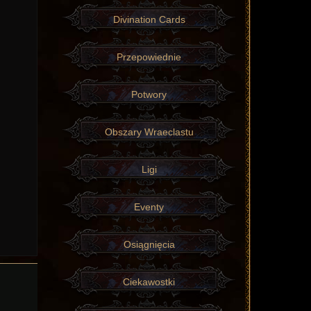
Divination Cards
Przepowiednie
Potwory
Obszary Wraeclastu
Ligi
Eventy
Osiągnięcia
Ciekawostki