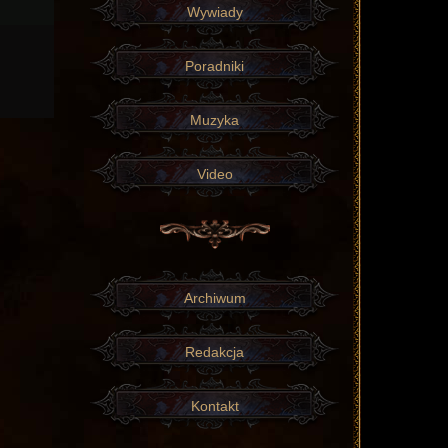
Wywiady
Poradniki
Muzyka
Video
Archiwum
Redakcja
Kontakt