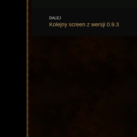
wpis:
DALEJ
Następny
Kolejny screen z wersji 0.9.3
wpis: