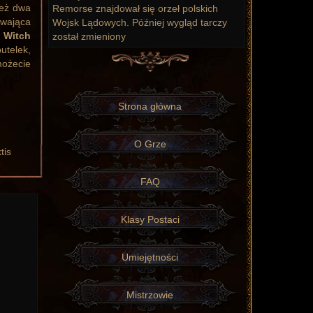
ież dwa
Remorse znajdował się orzeł polskich
ywająca
Wojsk Lądowych. Później wygląd tarczy
a
Witch
został zmieniony
utelek,
możecie
Strona główna
O Grze
or
tis
FAQ
Klasy Postaci
Umiejętności
Mistrzowie