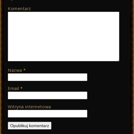
Komentarz
Nazwa
*
Email
*
Witryna internetowa