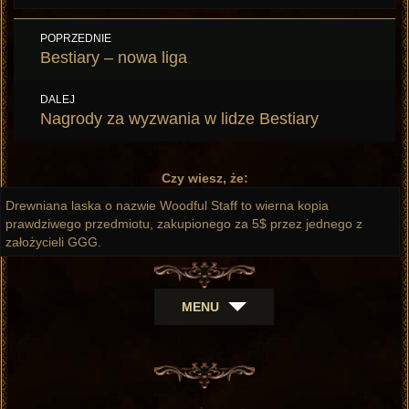
Nawigacja
POPRZEDNIE
wpisu
Poprzedni
Bestiary – nowa liga
wpis:
DALEJ
Następny
Nagrody za wyzwania w lidze Bestiary
wpis:
Czy wiesz, że:
Drewniana laska o nazwie Woodful Staff to wierna kopia
prawdziwego przedmiotu, zakupionego za 5$ przez jednego z
założycieli GGG.
MENU