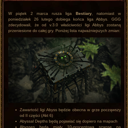
W piątek 2 marca rusza liga
Bestiary
, natomiast w
poniedziałek 26 lutego dobiega końca liga Abbys. GGG
zdecydowali, że od v.3.0 właściwości ligi Abbys zostaną
przeniesione do całej gry. Poniżej lista najważniejszych zmian:
Zawartość ligi Abyss będzie obecna w grze począwszy
od II części (Akt 6)
Abyssal Depths będą pojawiać się dopiero na mapach
Abysses będą miały 10-procentową szansę na