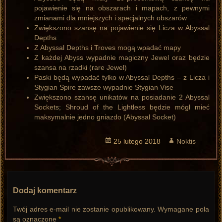
pojawienie się na obszarach i mapach, z pewnymi
zmianami dla mniejszych i specjalnych obszarów
Zwiększono szansę na pojawienie się Licza w Abyssal
Depths
Z Abyssal Depths i Troves mogą wpadać mapy
Z każdej Abyss wypadnie magiczny Jewel oraz będzie
szansa na rzadki (rare Jewel)
Paski będą wypadać tylko w Abyssal Depths – z Licza i
Stygian Spire zawsze wypadnie Stygian Vise
Zwiększono szansę unikatów na posiadanie 2 Abyssal
Sockets; Shroud of the Lightless będzie mógł mieć
maksymalnie jedno gniazdo (Abyssal Socket)
Opublikowano
25 lutego 2018
Autor
Noktis
Dodaj komentarz
Twój adres e-mail nie zostanie opublikowany.
Wymagane pola
są oznaczone
*