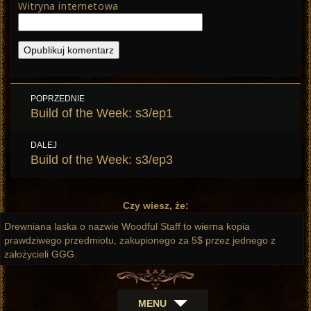
Witryna internetowa
Nawigacja
POPRZEDNIE
wpisu
Poprzedni
Build of the Week: s3/ep1
wpis:
DALEJ
Następny
Build of the Week: s3/ep3
wpis:
Czy wiesz, że:
Drewniana laska o nazwie Woodful Staff to wierna kopia
prawdziwego przedmiotu, zakupionego za 5$ przez jednego z
założycieli GGG.
MENU