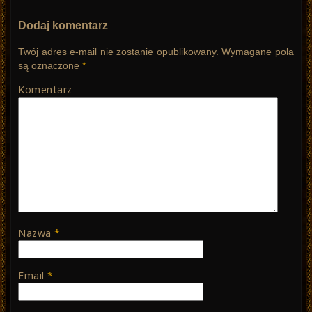
Dodaj komentarz
Twój adres e-mail nie zostanie opublikowany.
Wymagane pola
są oznaczone
*
Komentarz
Nazwa
*
Email
*