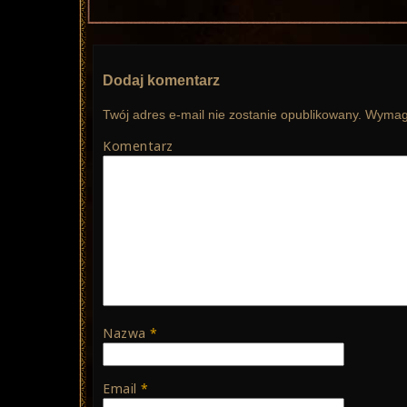
Dodaj komentarz
Twój adres e-mail nie zostanie opublikowany.
Wymaga
Komentarz
Nazwa
*
Email
*