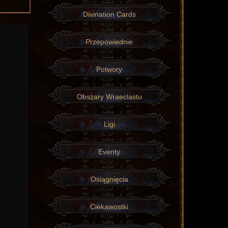
Divination Cards
Przepowiednie
Potwory
Obszary Wraeclastu
Ligi
Eventy
Osiągnięcia
Ciekawostki