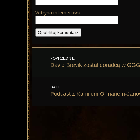
Witryna internetowa
Nawigacja
POPRZEDNIE
wpisu
Poprzedni
David Brevik został doradcą w GGG 
wpis:
DALEJ
Następny
Podcast z Kamilem Ormanem-Jano
wpis: