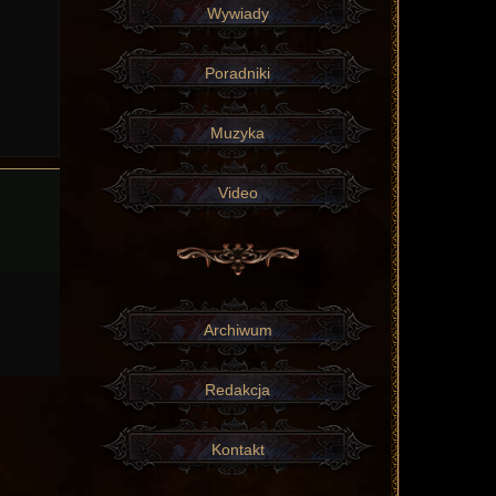
Wywiady
Poradniki
Muzyka
Video
Archiwum
Redakcja
Kontakt