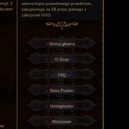
ergii 2
wierna kopia prawdziwego przedmiotu,
lęciami
zakupionego za 5$ przez jednego z
założycieli GGG.
Strona główna
O Grze
FAQ
Klasy Postaci
Umiejętności
Mistrzowie
r
dar