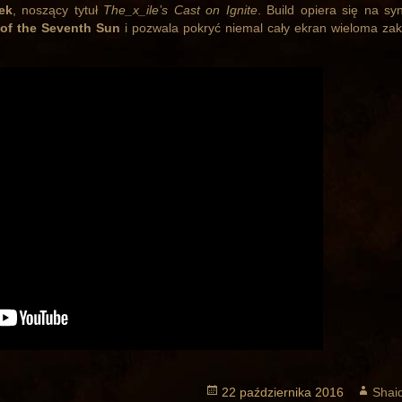
ek
, noszący tytuł
The_x_ile’s Cast on Ignite
. Build opiera się na syn
 of the Seventh Sun
i pozwala pokryć niemal cały ekran wieloma zak
Opublikowano
22 października 2016
Auto
Shai