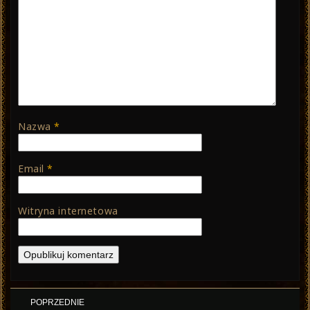
Nazwa
*
Email
*
Witryna internetowa
Nawigacja
POPRZEDNIE