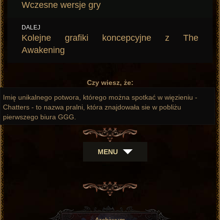
wpisu
Poprzedni
Wczesne wersje gry
wpis:
DALEJ
Następny
Kolejne grafiki koncepcyjne z The
wpis:
Awakening
Czy wiesz, że:
Imię unikalnego potwora, którego można spotkać w więzieniu -
Chatters - to nazwa pralni, która znajdowała sie w pobliżu
pierwszego biura GGG.
MENU
Archiwum