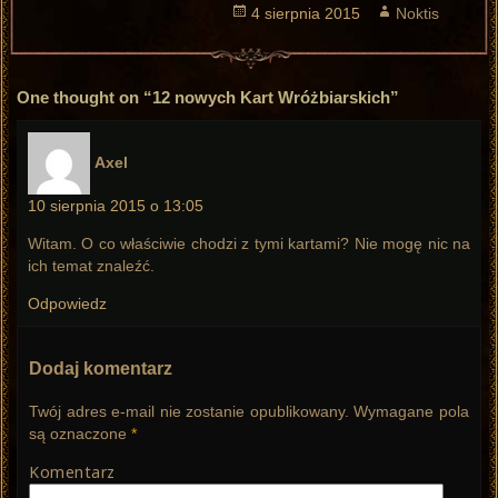
Opublikowano
4 sierpnia 2015
Autor
Noktis
One thought on “12 nowych Kart Wróżbiarskich”
pisze:
Axel
10 sierpnia 2015 o 13:05
Witam. O co właściwie chodzi z tymi kartami? Nie mogę nic na
ich temat znaleźć.
Odpowiedz
Dodaj komentarz
Twój adres e-mail nie zostanie opublikowany.
Wymagane pola
są oznaczone
*
Komentarz