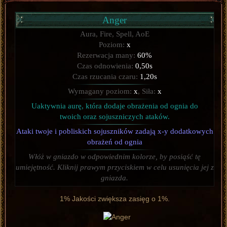
Anger
Aura, Fire, Spell, AoE
Poziom:
x
Rezerwacja many:
60%
Czas odnowienia:
0,50s
Czas rzucania czaru:
1,20s
Wymagany poziom:
x
, Siła:
x
Uaktywnia aurę, która dodaje obrażenia od ognia do
twoich oraz sojuszniczych ataków.
Ataki twoje i pobliskich sojuszników zadają x-y dodatkowych
obrażeń od ognia
Włóż w gniazdo w odpowiednim kolorze, by posiąść tę
umiejętność. Kliknij prawym przyciskiem w celu usunięcia jej z
gniazda.
1% Jakości zwiększa zasięg o 1%.