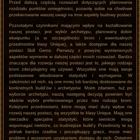
Przed dalszą częścią rozważań dotyczących planowania
rozdziału punktów umiejętności, pozwolę sobie na chwilowe
przekierowanie waszej uwagi na inne aspekty budowy postaci.
Pozostałymi czynnikami mającymi wpływ na kształtowanie
naszej postaci, jest wybór archetypu, planowany dobór
ekwipunku (a w szczególności broni i ewentualnych
przedmiotów klasy Unique), a także dostępne dla naszej
postaci Skill Gems. Pierwszy z powyżej wymienionych
aspektów wymienie w dalszej części moich rozważań. Bardzo
znaczące dla rozwoju naszej postaci jest to, jakiego rodzaju
broni zdecydujemy się używać. Wszystkie one mają swoje
podstawowe wbudowane statystyki i wymagania. W
zależności od nich, są one mniej lub bardziej dostosowane do
konkretnych build’ów i archetypów. Moim zdaniem, tuż po
wyborze archetypu, naszą następną decyzją powinien być
właśnie wybór preferowanego przez nas rodzaju broni.
Kolejnymi przedmiotami, które mogą mieć duży wpływ na
rozwój naszej postaci, są wszystkie te klasy Unique. Mają one
nierzadko specjalne statystyki, które swoiście mogą
wspomagać niektóre, co trudniejsze build’y. Przedmioty te są
jednak bardzo rzadkie i początkujący gracz, może mieć
problem z wczesnym uzyskaniem dostępu do nich. Ostatnim