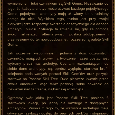
wymienionym tutaj czynnikiem są Skill Gems. Niezależnie od
tego, że każdy archetyp może używać każdego pojedyńczego
Gems, pojedyńcze archetypy mają ułatwiony lub utrudniony
dostęp do nich. Wynikiem tego, trudno jest przy swojej
pierwszej grze rozpocząć tworzenie egzotycznego dla danego
archetypu build’u. Sytuacja ta zmienia się, gdy za pomocą
swoich silniejszych alternatywnych postaci zdobędziemy i
przeniesiemy do tej nowobudowanej, rozszerzoną paletę Skill
Gems.
Jak wcześniej wspomniałem, jednym z dość oczywistych
czynników mających wpływ na tworzenie naszej postaci jest
wybrany przez nas archetyp. Cechami rozróżniającymi od
siebie dane archetypy, są, oprócz wyglądu: startowa broń,
kolejność podsuwanych postaci Skill Gem’ów oraz pozycja
startowa na Passive Skill Tree. Dwie pierwsze kwestie przed
chwilą omówiłem, więc teraz pozwolę sobie powrócić do
rozważań nad tą trzecią, najbardziej rozwiniętą.
Ogromny twór jakim jest Passive Skill Tree posiada 6
startowych lokacji, po jedną dla każdego z dostępnych
archetypów. Wynika z tego to, że wszystkie archetypy mają
łatwiejszy (szybszy) dostęp do pewnych perk’ów i stopniowo