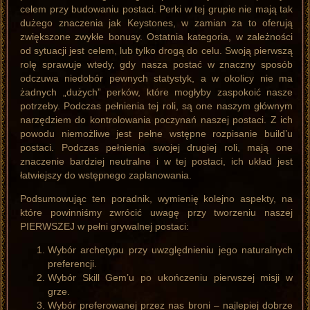
celem przy budowaniu postaci. Perki w tej grupie nie mają tak
dużego znaczenia jak Keystones, w zamian za to oferują
zwiększone zwykłe bonusy. Ostatnia kategoria, w zależności
od sytuacji jest celem, lub tylko drogą do celu. Swoją pierwszą
rolę sprawuje wtedy, gdy nasza postać w znaczny sposób
odczuwa niedobór pewnych statystyk, a w okolicy nie ma
żadnych „dużych” perków, które mogłyby zaspokoić nasze
potrzeby. Podczas pełnienia tej roli, są one naszym głównym
narzędziem do kontrolowania poczynań naszej postaci. Z ich
powodu niemożliwe jest pełne wstępne rozpisanie build’u
postaci. Podczas pełnienia swojej drugiej roli, mają one
znaczenie bardziej neutralne i w tej postaci, ich układ jest
łatwiejszy do wstępnego zaplanowania.
Podsumowując ten poradnik, wymienię kolejno aspekty, na
które powinniśmy zwrócić uwagę przy tworzeniu naszej
PIERWSZEJ w pełni grywalnej postaci:
Wybór archetypu przy uwzględnieniu jego naturalnych
preferencji.
Wybór Skill Gem’u po ukończeniu pierwszej misji w
grze.
Wybór preferowanej przez nas broni – najlepiej dobrze