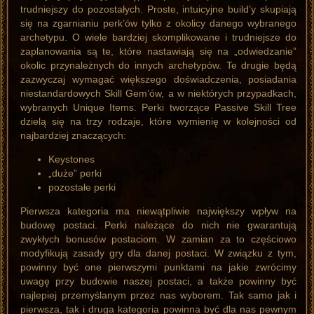
trudniejszy do pozostałych. Proste, intuicyjne build’y skupiają
się na zgarnianiu perk’ów tylko z okolicy danego wybranego
archetypu. O wiele bardziej skomplikowane i trudniejsze do
zaplanowania są te, które nastawiają się na „odwiedzanie”
okolic przynależnych do innych archetypów. Te drugie będą
zazwyczaj wymagać większego doświadczenia, posiadania
niestandardowych Skill Gem’ów, a w niektórych przypadkach,
wybranych Unique Items. Perki tworzące Passive Skill Tree
dzielą się na trzy rodzaje, które wymienię w kolejności od
najbardziej znaczących:
Keystones
„duże” perki
pozostałe perki
Pierwsza kategoria ma niewątpliwie największy wpływ na
budowę postaci. Perki należące do nich nie gwarantują
zwykłych bonusów postaciom. W zamian za to częściowo
modyfikują zasady gry dla danej postaci. W związku z tym,
powinny być one pierwszymi punktami na jakie zwrócimy
uwagę przy budowie naszej postaci, a także powinny być
najlepiej przemyślanym przez nas wyborem. Tak samo jak i
pierwsza, tak i druga kategoria powinna być dla nas pewnym