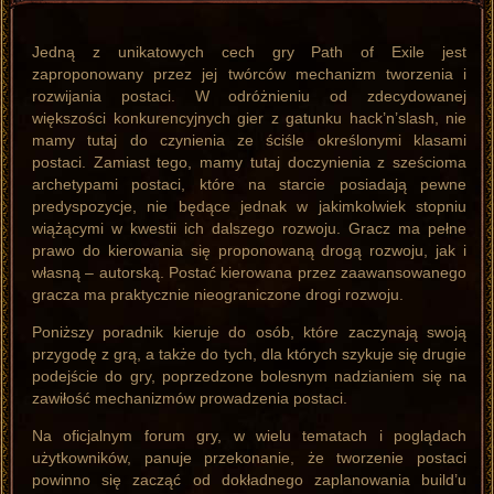
Jedną z unikatowych cech gry Path of Exile jest
zaproponowany przez jej twórców mechanizm tworzenia i
rozwijania postaci. W odróżnieniu od zdecydowanej
większości konkurencyjnych gier z gatunku hack’n’slash, nie
mamy tutaj do czynienia ze ściśle określonymi klasami
postaci. Zamiast tego, mamy tutaj doczynienia z sześcioma
archetypami postaci, które na starcie posiadają pewne
predyspozycje, nie będące jednak w jakimkolwiek stopniu
wiążącymi w kwestii ich dalszego rozwoju. Gracz ma pełne
prawo do kierowania się proponowaną drogą rozwoju, jak i
własną – autorską. Postać kierowana przez zaawansowanego
gracza ma praktycznie nieograniczone drogi rozwoju.
Poniższy poradnik kieruje do osób, które zaczynają swoją
przygodę z grą, a także do tych, dla których szykuje się drugie
podejście do gry, poprzedzone bolesnym nadzianiem się na
zawiłość mechanizmów prowadzenia postaci.
Na oficjalnym forum gry, w wielu tematach i poglądach
użytkowników, panuje przekonanie, że tworzenie postaci
powinno się zacząć od dokładnego zaplanowania build’u