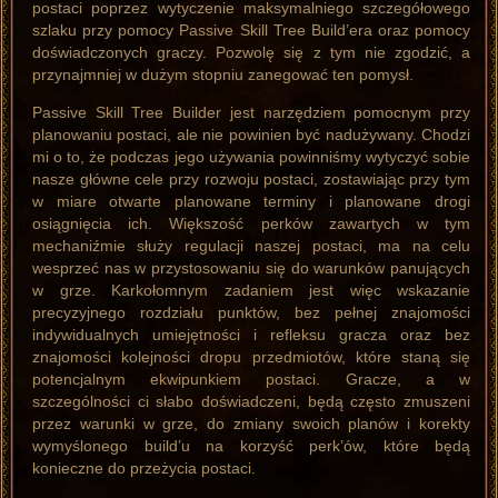
postaci poprzez wytyczenie maksymalniego szczegółowego
szlaku przy pomocy Passive Skill Tree Build’era oraz pomocy
doświadczonych graczy. Pozwolę się z tym nie zgodzić, a
przynajmniej w dużym stopniu zanegować ten pomysł.
Passive Skill Tree Builder jest narzędziem pomocnym przy
planowaniu postaci, ale nie powinien być nadużywany. Chodzi
mi o to, że podczas jego używania powinniśmy wytyczyć sobie
nasze główne cele przy rozwoju postaci, zostawiając przy tym
w miare otwarte planowane terminy i planowane drogi
osiągnięcia ich. Większość perków zawartych w tym
mechaniźmie służy regulacji naszej postaci, ma na celu
wesprzeć nas w przystosowaniu się do warunków panujących
w grze. Karkołomnym zadaniem jest więc wskazanie
precyzyjnego rozdziału punktów, bez pełnej znajomości
indywidualnych umiejętności i refleksu gracza oraz bez
znajomości kolejności dropu przedmiotów, które staną się
potencjalnym ekwipunkiem postaci. Gracze, a w
szczególności ci słabo doświadczeni, będą często zmuszeni
przez warunki w grze, do zmiany swoich planów i korekty
wymyślonego build’u na korzyść perk’ów, które będą
konieczne do przeżycia postaci.